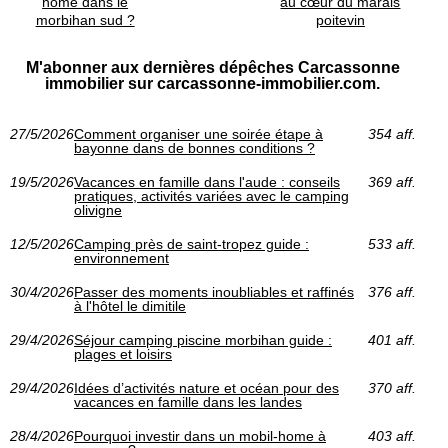
home dans le
au cœur du marais
morbihan sud ?
poitevin
M'abonner aux dernières dépêches Carcassonne
immobilier sur carcassonne-immobilier.com.
27/5/2026
Comment organiser une soirée étape à
354 aff.
bayonne dans de bonnes conditions ?
19/5/2026
Vacances en famille dans l'aude : conseils
369 aff.
pratiques, activités variées avec le camping
olivigne
12/5/2026
Camping près de saint-tropez guide :
533 aff.
environnement
30/4/2026
Passer des moments inoubliables et raffinés
376 aff.
à l'hôtel le dimitile
29/4/2026
Séjour camping piscine morbihan guide :
401 aff.
plages et loisirs
29/4/2026
Idées d’activités nature et océan pour des
370 aff.
vacances en famille dans les landes
28/4/2026
Pourquoi investir dans un mobil-home à
403 aff.