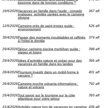
bayonne dans de bonnes conditions ?
19/5/2026
Vacances en famille dans l'aude : conseils
367 aff.
pratiques, activités variées avec le camping
olivigne
12/5/2026
Camping près de saint-tropez guide :
526 aff.
environnement
30/4/2026
Passer des moments inoubliables et raffinés
374 aff.
à l'hôtel le dimitile
29/4/2026
Séjour camping piscine morbihan guide :
398 aff.
plages et loisirs
29/4/2026
Idées d’activités nature et océan pour des
366 aff.
vacances en famille dans les landes
28/4/2026
Pourquoi investir dans un mobil-home à
401 aff.
carcans ?
26/4/2026
Camping proche vulcania informations :
792 aff.
nature et volcans
25/4/2026
Tout savoir sur le tourisme sur la côte
393 aff.
atlantique pour votre séjour
21/4/2026
Activités nature lors de vacances en camping
435 aff.