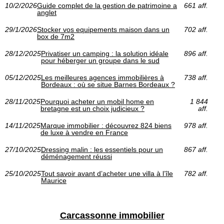
10/2/2026
Guide complet de la gestion de patrimoine a
661 aff.
anglet
29/1/2026
Stocker vos equipements maison dans un
702 aff.
box de 7m2
28/12/2025
Privatiser un camping : la solution idéale
896 aff.
pour héberger un groupe dans le sud
05/12/2025
Les meilleures agences immobilières à
738 aff.
Bordeaux : où se situe Barnes Bordeaux ?
28/11/2025
Pourquoi acheter un mobil home en
1 844
bretagne est un choix judicieux ?
aff.
14/11/2025
Marque immobilier : découvrez 824 biens
978 aff.
de luxe à vendre en France
27/10/2025
Dressing malin : les essentiels pour un
867 aff.
déménagement réussi
25/10/2025
Tout savoir avant d’acheter une villa à l’île
782 aff.
Maurice
Carcassonne immobilier