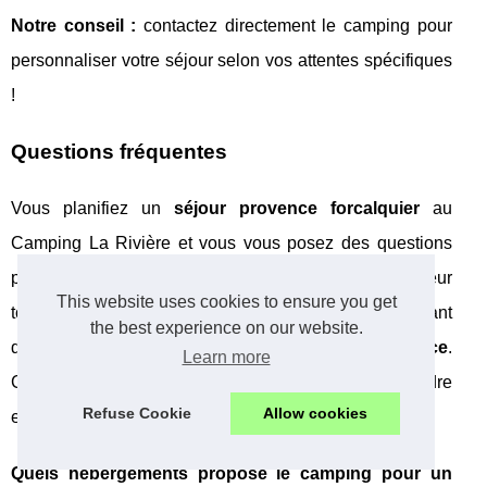
Notre conseil :
contactez directement le camping pour
personnaliser votre séjour selon vos attentes spécifiques
!
Questions fréquentes
Vous planifiez un
séjour provence forcalquier
au
Camping La Rivière et vous vous posez des questions
pratiques ? Selon les données 2024 du secteur
This website uses cookies to ensure you get
touristique, 78% des familles consultent les FAQ avant
the best experience on our website.
de réserver leur
camping forcalquier provence
.
Learn more
Comment bien organiser vos vacances dans ce cadre
Refuse Cookie
Allow cookies
exceptionnel du Luberon ?
Quels hébergements propose le camping pour un