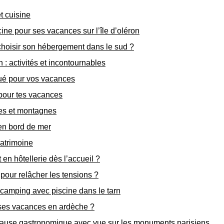
t cuisine
ine pour ses vacances sur l’île d’oléron
hoisir son hébergement dans le sud ?
on : activités et incontournables
ué pour vos vacances
 pour tes vacances
ges et montagnes
en bord de mer
patrimoine
en hôtellerie dès l’accueil ?
our relâcher les tensions ?
 camping avec piscine dans le tarn
 ses vacances en ardèche ?
e pause gastronomique avec vue sur les monuments parisiens